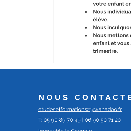
votre enfant e
Nous individua
élève,
Nous inculquon
Nous mettons e
enfant et vous 
trimestre.
NOUS CONTACT
etudesetformations2@wanadoo.fr
T: 05 90 89 70 49 | 06 90 50 71 20
Immeuble la Coupole